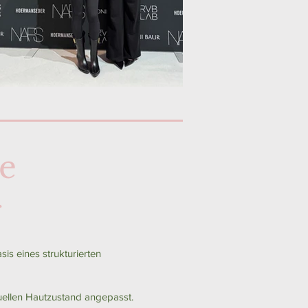
he
g
is eines strukturierten
uellen Hautzustand angepasst.