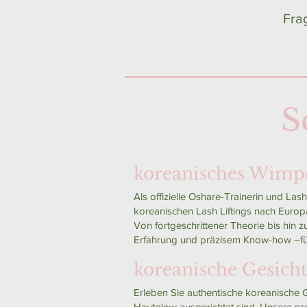
Fra
S
koreanisches Wimpernli
Als offizielle Oshare-Trainerin und L
koreanischen Lash Liftings nach Europ
Von fortgeschrittener Theorie bis hin
Erfahrung und präzisem Know-how –für
koreanische Gesich
Erleben Sie authentische koreanische 
Hautglow ausgerichtet sind. Unsere pro