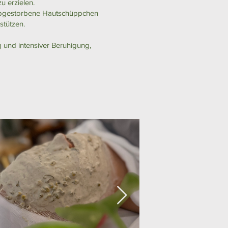
u erzielen.
 abgestorbene Hautschüppchen
tützen.
g und intensiver Beruhigung,