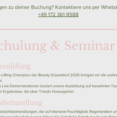
gen zu deiner Buchung? Kontaktiere uns per Whats
+49 172 361 8588
chulung & Seminar
fting ​​​​​
ash-Lifting-Champion der Beauty Düsseldorf 2026 bringen wir die wahr
a.
 zu Live-Demonstrationen basiert unsere Ausbildung auf bewährten Te
 Ergebnisse, die über Trends hinausgehen.
tsbehandlung
Gesichtsbehandlungen, die auf intensive Feuchtigkeit, Regeneration 
fessionellen Schulungen führen Sie Schritt für Schritt durch jede Be