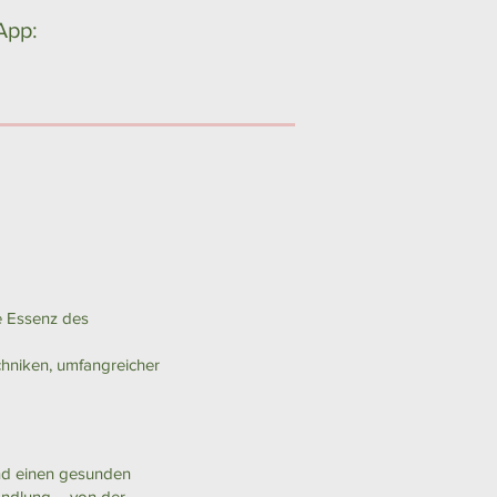
App:
e Essenz des
chniken, umfangreicher
und einen gesunden
handlung – von der