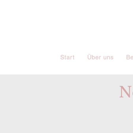
Start
Über uns
Be
N